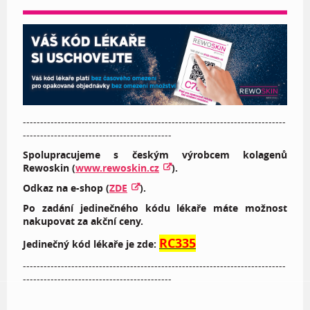
----------------------------------------------------------------------------
-------------------------------------------
Spolupracujeme s českým výrobcem kolagenů
Rewoskin (
www.rewoskin.cz
).
Odkaz na e-shop (
ZDE
).
Po zadání jedinečného kódu lékaře máte možnost
nakupovat za akční ceny.
RC335
Jedinečný kód lékaře je zde:
----------------------------------------------------------------------------
-------------------------------------------