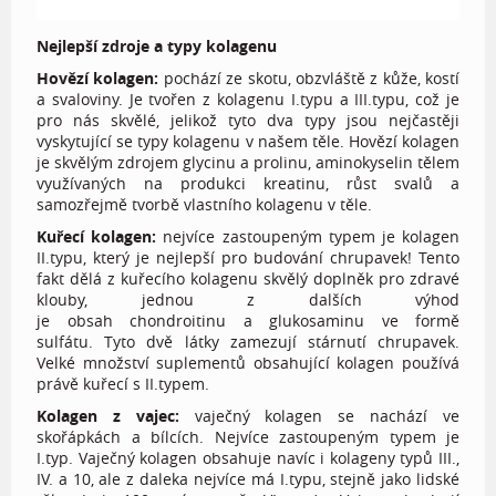
Nejlepší zdroje a typy kolagenu
Hovězí kolagen:
pochází ze skotu, obzvláště z kůže, kostí
a svaloviny. Je tvořen z kolagenu I.typu a III.typu, což je
pro nás skvělé, jelikož tyto dva typy jsou nejčastěji
vyskytující se typy kolagenu v našem těle. Hovězí kolagen
je skvělým zdrojem glycinu a prolinu, aminokyselin tělem
využívaných na produkci kreatinu, růst svalů a
samozřejmě tvorbě vlastního kolagenu v těle.
Kuřecí kolagen:
nejvíce zastoupeným typem je kolagen
II.typu, který je nejlepší pro budování chrupavek! Tento
fakt dělá z kuřecího kolagenu skvělý doplněk pro zdravé
klouby, jednou z dalších výhod
je obsah chondroitinu a glukosaminu ve formě
sulfátu. Tyto dvě látky zamezují stárnutí chrupavek.
Velké množství suplementů obsahující kolagen používá
právě kuřecí s II.typem.
Kolagen z vajec:
vaječný kolagen se nachází ve
skořápkách a bílcích. Nejvíce zastoupeným typem je
I.typ. Vaječný kolagen obsahuje navíc i kolageny typů III.,
IV. a 10, ale z daleka nejvíce má I.typu, stejně jako lidské