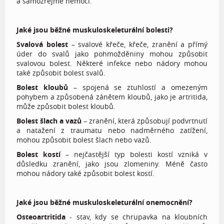
a samozřejmě nemoci.
Jaké jsou běžné muskuloskeleturální bolesti?
Svalová bolest
– svalové křeče, křeče, zranění a přímý
úder do svalů jako pohmožděniny mohou způsobit
svalovou bolest. Některé infekce nebo nádory mohou
také způsobit bolest svalů.
Bolest kloubů
– spojená se ztuhlostí a omezeným
pohybem a způsobená zánětem kloubů, jako je artritida,
může způsobit bolest kloubů.
Bolest šlach a vazů
– zranění, která způsobují podvrtnutí
a natažení z traumatu nebo nadměrného zatížení,
mohou způsobit bolest šlach nebo vazů.
Bolest kostí
– nejčastější typ bolesti kostí vzniká v
důsledku zranění, jako jsou zlomeniny. Méně často
mohou nádory také způsobit bolest kostí.
Jaké jsou běžné muskuloskeleturální onemocnění?
Osteoartritida
- stav, kdy se chrupavka na kloubních