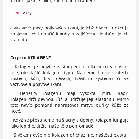
kloubů, jako je loket, koleno nebo rameno.
vazy
- vazivové pásy pojivových tkání, jejichž hlavní funkcí je
spojovat kosti napříč klouby a zajišťovat kloubům jejich
stabilitu.
Co je to KOLAGEN?
Kolagen je nejvíce zastoupenou bílkovinou v našem
těle, obzvláště kolagen I.typu. Najdeme ho ve svalech,
kostech, kůži, krvi, cévách, trávícím systému či ve
vazivové a pojivové tkáni.
Benefity kolagenu mají vysokou míru, např.
kolagen drží pevnou kůži a udržuje její elasticitu. Mimo
toto navíc pomáhá nahrazovat mrtvé buňky kůže za
nové.
Když se přesuneme na šlachy a úpony, kolagen funguje
jako lepidlo, držící naše tělo pohromadě.
S věkem ovšem o kolagen přicházíme, naštěstí existují