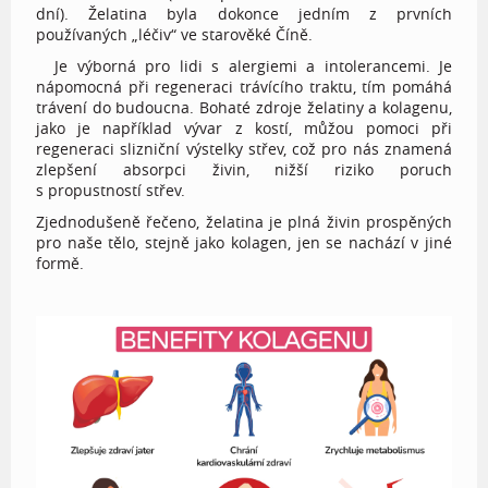
dní). Želatina byla dokonce jedním z prvních
používaných „léčiv“ ve starověké Číně.
Je výborná pro lidi s alergiemi a intolerancemi. Je
nápomocná při regeneraci trávícího traktu, tím pomáhá
trávení do budoucna. Bohaté zdroje želatiny a kolagenu,
jako je například vývar z kostí, můžou pomoci při
regeneraci slizniční výstelky střev, což pro nás znamená
zlepšení absorpci živin, nižší riziko poruch
s propustností střev.
Zjednodušeně řečeno, želatina je plná živin prospěných
pro naše tělo, stejně jako kolagen, jen se nachází v jiné
formě.