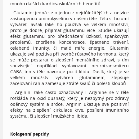
mnoho dalších kardiovaskulárních benefitů.
Glutamin: jedná se o jednu z nejdůležitějších a nejvíce
zastoupenou aminokyselinu v našem těle. Tělo si ho umí
vytvářet, avšak také ho používá ve velkém množství,
proto je dobré, přijímat glutaminu více. Studie ukazují
efekt glutaminu pro předcházení úzkostí, spánkových
problémů, zhoršené koncentrace, špatného trávení,
oslabené imunity, či malé míře energie. Glutamin
ukazuje svá pozitiva při tvorbě růstového hormonu, který
se může postarat o zlepšení mentálního zdraví, s tím
související například vyplavování neurotransmiteru
GABA, ten v těle navozuje pocit klidu. Dusík, který je ve
velkém množství vytvářen glutaminem, zlepšuje
zacelování ran a zamezuje ztrátě svalů či bolesti kloubů.
Arginin: také často označovaný L-Arginine se v těle
rozkládá na oxid dusnatý, který je nezbytný pro zdravý
oběhový systém a srdce. Arginin ukazuje své pozitivní
efekty na zlepšení cirkulace krve, posíleni imunitního
systému, či zlepšení mužského libida.
Kolagenní peptidy