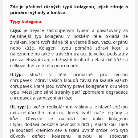
Zde je přehled různých typů kolagenu, jejich zdroje a
primární výhody a funkce.
Typy kolagenu
I.typ:
je nejvíce zastoupeným typem a považovaný za
nejsilnější typ kolagenu v lidském těle. Skládá se
z vláken, která tvoří tkáně těla včetně šlach, vazů, orgánů
nebo kůže. Kolagen I.typu pomáhá zdraví kostí a
nalezneme ho také v trávícím traktu. Je velice podstatný
pro zacelování ran, udržování kvalitní a elastické kůže a
celkově drží celé tělo pohromadě.
II.typ:
slouží v těle primárně pro tvorbu
chrupavek. Zdraví vašich kloubů závisí na kvalitě vašich
chrupavek, které jsou tvořeny právě kolagenem druhého
typu. Mezi jeho silné stránky patří zpomalení degradace
chrupavek a zamezení artróze.
III. typ:
je tvořen retikulárními vlákny a je hlavní složkou
extracelulárního matrixu, který tvoří naše orgány a
kůži. Obvykle se nachází po boku kolagenu
I.typu, dodává pokožce pevnost a drží ji elastickou. Také
je součástí krevních cév a tkání uvnitř srdce. Pro tyto
důvody deficit kolagenu III.typu je spojován