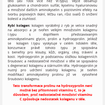
tělo (asi 100x více než VI.typu). Vejce obsahují
glukosamin a chondroitin sulfát, kyselinu hyaluronovou
a množství dalších aminokyselin s pozitivními efekty na
tvorbu pojivových tkání, léčbu ran, růst svalů či snížení
bolestí a ztuhlostí.
Rybí kolagen:
kolagen vyráběný z ryb je velice snadný
na absorpci a je tvořen velkým množstvím kolagenu
I.typu s doplňkem představovaným
aminokyselinami glycin, prolin a hydroxyprolin. Jelikož
se kolagen I.typu vyskytuje v celém lidském těle,
konzumace právě tohoto typu je spojována
s benefity pro klouby, kůži, orgány, cévy, trávení a
kosti. Hydroxyprolin je podstatnou složkou kolagenních
šroubovic a nedostatečné množství v těle se spojováno
s degenerací kolagenu a stárnutím těla. Hydroxyprolin je
nutný pro udržení stability kolagenu. Je tvořen
modifikací aminokyseliny prolinu již ve vytvořené
šroubovici kolagenu.
Tato transformace prolinu na hydroxyprolin není
možná bez přítomnosti vitamínu C, to je
důvodem, proč nedostatečné množství vitamínu
C způsobuje nedostatek kolagenu v těle.