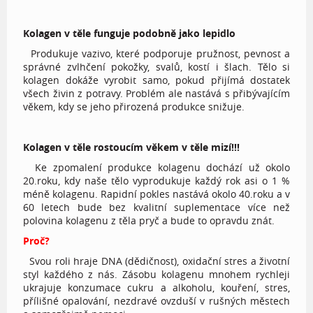
Kolagen v těle funguje podobně jako lepidlo
Produkuje vazivo, které podporuje pružnost, pevnost a
správné zvlhčení pokožky, svalů, kostí i šlach. Tělo si
kolagen dokáže vyrobit samo, pokud přijímá dostatek
všech živin z potravy. Problém ale nastává s přibývajícím
věkem, kdy se jeho přirozená produkce snižuje.
Kolagen v těle rostoucím věkem v těle mizí!!!
Ke zpomalení produkce kolagenu dochází už okolo
20.roku, kdy naše tělo vyprodukuje každý rok asi o 1 %
méně kolagenu. Rapidní pokles nastává okolo 40.roku a v
60 letech bude bez kvalitní suplementace více než
polovina kolagenu z těla pryč a bude to opravdu znát.
Proč?
Svou roli hraje DNA (dědičnost), oxidační stres a životní
styl každého z nás. Zásobu kolagenu mnohem rychleji
ukrajuje konzumace cukru a alkoholu, kouření, stres,
přílišné opalování, nezdravé ovzduší v rušných městech