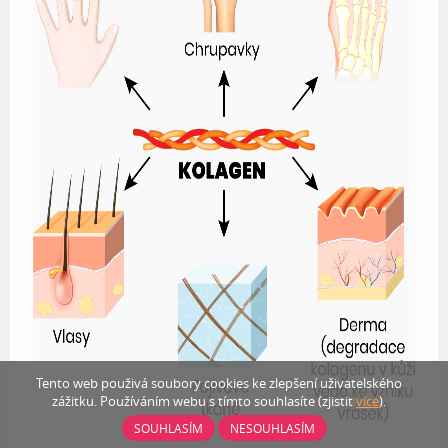
Tento web použivá soubory cookies ke zlepšení uživatelského
zážitku. Používáním webu s tímto souhlasíte (zjistit
více
).
SOUHLASÍM
NESOUHLASÍM