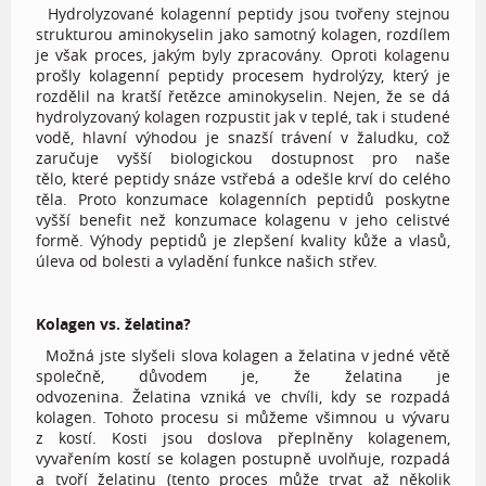
Hydrolyzované kolagenní peptidy jsou tvořeny stejnou
strukturou aminokyselin jako samotný kolagen, rozdílem
je však proces, jakým byly zpracovány. Oproti kolagenu
prošly kolagenní peptidy procesem hydrolýzy, který je
rozdělil na kratší řetězce aminokyselin. Nejen, že se dá
hydrolyzovaný kolagen rozpustit jak v teplé, tak i studené
vodě, hlavní výhodou je snazší trávení v žaludku, což
zaručuje vyšší biologickou dostupnost pro naše
tělo, které peptidy snáze vstřebá a odešle krví do celého
těla. Proto konzumace kolagenních peptidů poskytne
vyšší benefit než konzumace kolagenu v jeho celistvé
formě. Výhody peptidů je zlepšení kvality kůže a vlasů,
úleva od bolesti a vyladění funkce našich střev.
Kolagen vs. želatina?
Možná jste slyšeli slova kolagen a želatina v jedné větě
společně, důvodem je, že želatina je
odvozenina. Želatina vzniká ve chvíli, kdy se rozpadá
kolagen. Tohoto procesu si můžeme všimnou u vývaru
z kostí. Kosti jsou doslova přeplněny kolagenem,
vyvařením kostí se kolagen postupně uvolňuje, rozpadá
a tvoří želatinu (tento proces může trvat až několik