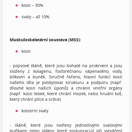
kosti – 30%
svaly – až 10%
Muskuloskeletární soustava (MSS):
kosti
- pojivové tkáně, které jsou bohaté na prokrvení a jsou
složeny z kolagenu, fosforečnanu vápenatého, vody,
bílkovin a buněk. Stručně řečeno, hlavní funkcí kostí
našeho těla je poskytovat strukturu a podporu (např.
dlouhé kosti našich úponů) a chránit vnitřní orgány
(např. kosti lebek, které chrání mozek, nebo hrudní koš,
který chrání plíce a srdce)
kosterní svaly
- tkáně, které jsou tvořeny jednotlivými svalovými
buňkami nebo vlákny, které spolupracují při vytváření