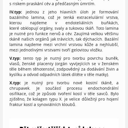
s riskem praskání cév a předčasným úmrtím.
IV.typ:
jednou z jeho hlavních úloh je formování
bazálního lamina, což je tenká extracelulární vrstva,
kterou najdeme v endoteliálních buňkách,
které obklopují orgány, svaly a tukovou tkáň. Toto lamina
je nutné pro funkce nervů a cév. Zaujímá velkou většinu
tkáně našich orgánů jak trávicích, tak dýchacích. Bazální
lamina najdeme mezi vrchní vrstvou kůže a nejhlubší,
mezi jednotlivými vrstvami tvoří gelovitou vložku.
V.typ:
tento typ je nutný pro tvorbu povrchu buněk,
vlasů, ženské placenty (orgán vyvíjejících se v ženském
těle během těhotenství, zodpovědný za dodávání živin a
kyslíku a odvod odpadních látek dítěte v těle matky).
X.typ:
je nutný pro tvorbu nové kostní tkáně, a
chrupavek. Je součástí procesu endochondrální
osifikace, což je způsob tvoření kostí v těle savců. Bylo
zjištěno, že kolagen typu X. je velice důležitý pro hojení
fraktur kostí a synoviálních kloubů.