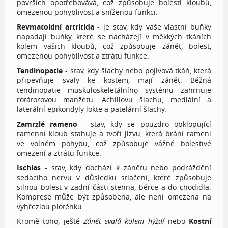
površích opotřebovává, což způsobuje bolesti kloubů,
omezenou pohyblivost a sníženou funkci.
Revmatoidní artritida
- je stav, kdy vaše vlastní buňky
napadají buňky, které se nacházejí v měkkých tkáních
kolem vašich kloubů, což způsobuje zánět, bolest,
omezenou pohyblivost a ztrátu funkce.
Tendinopatie
- stav, kdy šlachy nebo pojivová tkáň, která
připevňuje svaly ke kostem, mají zánět. Běžná
tendinopatie muskuloskeletálního systému zahrnuje
rotátorovou manžetu, Achillovu šlachu, mediální a
laterální epikondyly lokte a patelární šlachy.
Zamrzlé rameno
- stav, kdy se pouzdro obklopující
ramenní kloub stahuje a tvoří jizvu, která brání rameni
ve volném pohybu, což způsobuje vážné bolestivé
omezení a ztrátu funkce.
Ischias
- stav, kdy dochází k zánětu nebo podráždění
sedacího nervu v důsledku stlačení, které způsobuje
silnou bolest v zadní části stehna, bérce a do chodidla.
Komprese může být způsobena, ale není omezena na
vyhřezlou ploténku.
Kromě toho, ještě
Zánět svalů kolem hýždí
nebo
Kostní