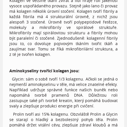
Kolagen ve většině tkání zvířat a lidí hraje roli jakéhosi
vysoce uspořádaného provazu. Stejně jako lano či provaz
má kolagen několik úrovní stočení. Kolagen tvoří fibrily a
každá fibrila má 4 strukturální úrovně, z nichž jsou
alespoň 3 stočené. Úrovně tvoří polypeptidové řetězce,
molekuly a mikrofibrily ve spirálové struktuře.
Mikrofibrily mají spirálovitou strukturu a fibrily mohou
být paralelní či stočené. Zjednodušeně: kolagenní fibrily
jsou to, co dovoluje pojivovým tkáním tvořit tkáň a
zaujímat tvar. Tomu se říká mikrofibrilární struktura, a
z té je tvořen kolagen.
Aminokyseliny tvořící kolagen jsou:
Glycin: sám o sobě tvoří 1/3 kolagenu. Ačkoli se jedná o
nejmenší aminokyselinu v těle, má velice znatelné efekty.
Například udržuje správné funkce našich buněk nebo
napomáhá tvorbě pramenů DNA. Důležitou roli
zastupuje také při tvorbě kreatin, který pomáhá budovat
svaly a zlepšuje produkci energie při cvičení.
Prolin tvoří asi 15% kolagenu. Obzvláště Prolin a Glycin
se starají o hladký a bezbolestný pohyb těla. Prolin
pomáhá držet vitální cévy, zlepšuje zdraví kloubů a má