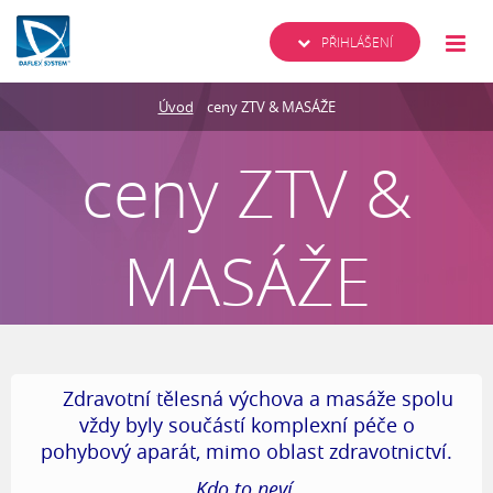
PŘIHLÁŠENÍ
Úvod
ceny ZTV & MASÁŽE
ceny ZTV &
MASÁŽE
Zdravotní tělesná výchova a masáže spolu
vždy byly součástí komplexní péče o
pohybový aparát, mimo oblast zdravotnictví.
Kdo to neví,