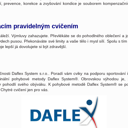
ení, prevence, korekce a zvyšování kondice je souborem kompenzační
acím pravidelným cvičením
leží. Výmluvy zahazujete. Převlékáte se do pohodlného oblečení a jd
ch pusou. Překonáváte své limity a vaše tělo i mysl sílí. Spolu s tím
 lepší já dovolujete si být zdravější.
čnosti Daflex System s.r.o.. Poradí vám cviky na podporu sportování 
ginální pohybové metody Daflex System®. Obrovskou výhodou je, že
 v pohodlí svého obýváku. K pohybové metodě Daflex System® se po
 Chytré cvičení jen pro vás.