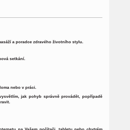
asáží a poradce zdravého životního stylu.
nová setkání.
doma nebo v práci.
vysvětlím, jak pohyb správně provádět, popřípadě
ravit.
nternetu na Vašem počítači, tabletu nebo chytrém