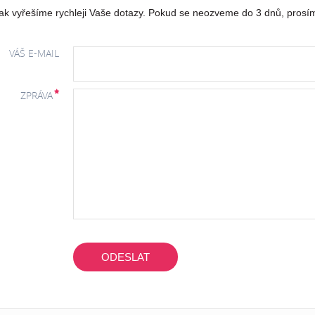
k vyřešíme rychleji Vaše dotazy. Pokud se neozveme do 3 dnů, prosím
VÁŠ E-MAIL
ZPRÁVA
ODESLAT