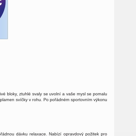
ivé bloky, ztuhlé svaly se uvolní a vaše mysl se pomalu
cí plamen svíčky v rohu. Po pořádném sportovním výkonu
pořádnou dávku relaxace. Nabízí opravdový požitek pro