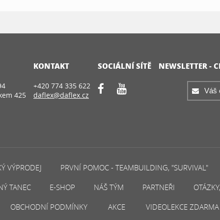
KONTAKT
SOCIÁLNÍ SÍTĚ
NEWSLETTER - 
94
+420 774 335 622
íkem 425
daflex@daflex.cz
KÝ VÝPRODEJ
PRVNÍ POMOC - TEAMBUILDING, "SURVIVAL"
NÝ TANEC
E-SHOP
NÁŠ TÝM
PARTNEŘI
OTÁZKY
OBCHODNÍ PODMÍNKY
AKCE
VIDEOLEKCE ZDARMA