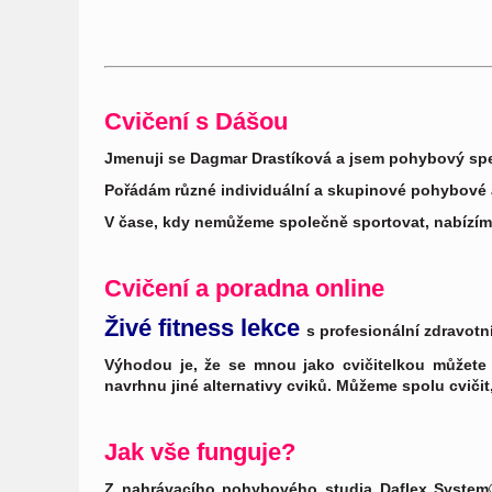
Cvičení s Dášou
Jmenuji se Dagmar Drastíková a jsem pohybový spec
Pořádám různé individuální a skupinové pohybové a
V čase, kdy nemůžeme společně sportovat, nabízím o
Cvičení a poradna online
Živé fitness lekce
s profesionální zdravotn
Výhodou je, že se mnou jako cvičitelkou můžete 
navrhnu jiné alternativy cviků. Můžeme spolu cvičit,
Jak vše funguje?
Z nahrávacího pohybového studia Daflex System® 