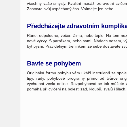
všechny vaše smysly. Kvalitní masáž, zdravotní cvič
Zastavte svůj uspěchaný čas. Vnímejte jen sebe.
Předcházejte zdravotním komplik
Ráno, odpoledne, večer. Zima, nebo teplo. Na tom nezá
nové výzvy. S parťákem, nebo sami. Nádech nosem, výde
být pyšní. Pravidelným tréninkem ze sebe dostáváte svoje
Bavte se pohybem
Originální formu pohybu vám ukáží instruktoři ze spole
tipy, rady, pohybové programy přímo od tvůrce ori
vychutnat zcela online. Rozpohybovat se tak můžete
pomáhá při cvičení na bolesti zad, kloubů, svalů i šlach.