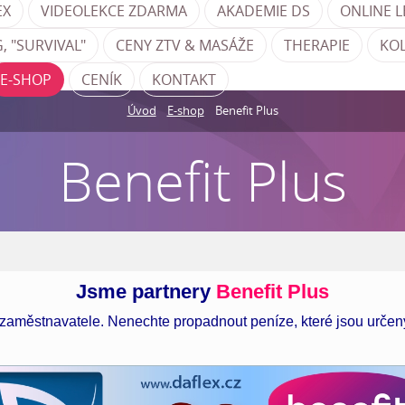
EX
VIDEOLEKCE ZDARMA
AKADEMIE DS
ONLINE L
, "SURVIVAL"
CENY ZTV & MASÁŽE
THERAPIE
KO
E-SHOP
CENÍK
KONTAKT
Úvod
E-shop
Benefit Plus
Benefit Plus
Jsme partnery
Benefit Plus
zaměstnavatele. Nenechte propadnout peníze, které jsou určen