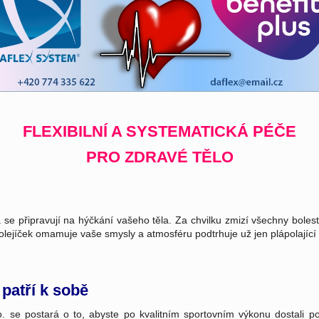
FLEXIBILNÍ A SYSTEMATICKÁ PÉČE
PRO ZDRAVÉ TĚLO
 se připravují na hýčkání vašeho těla. Za chvilku zmizí všechny bolest
 olejíček omamuje vaše smysly a atmosféru podtrhuje už jen plápolají
 patří k sobě
. se postará o to, abyste po kvalitním sportovním výkonu dostali 