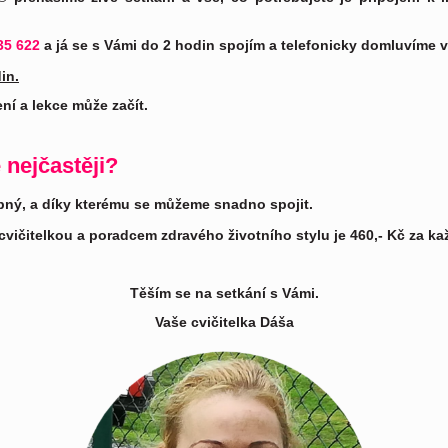
35 622
a já se s Vámi do 2 hodin spojím a telefonicky domluvíme 
in.
í a lekce může začít.
 nejčastěji?
pný, a díky kterému se můžeme snadno spojit.
 cvičitelkou a poradcem zdravého životního stylu je 460,- Kč za k
Těším se na setkání s Vámi.
Vaše cvičitelka Dáša