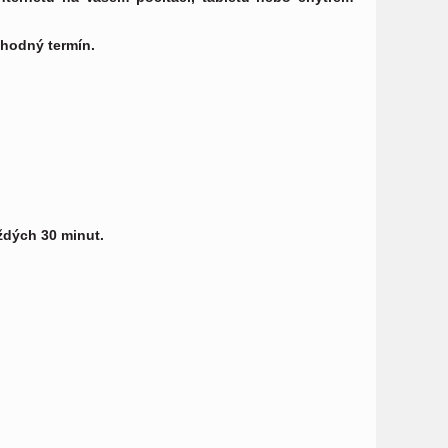
vhodný termín.
aždých 30 minut.