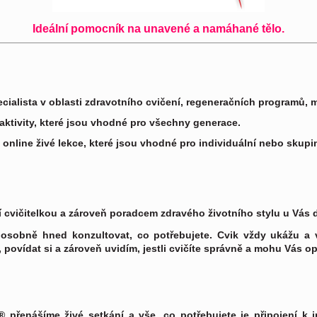
Ideální pomocník na unavené a namáhané tělo.
ialista v oblasti zdravotního cvičení, regeneračních programů, m
ktivity, které jsou vhodné pro všechny generace.
nline živé lekce, které jsou vhodné pro individuální nebo skupi
í cvičitelkou a zároveň poradcem zdravého životního stylu u Vás 
osobně hned konzultovat, co potřebujete. Cvik vždy ukážu a 
 povídat si a zároveň uvidím, jestli cvičíte správně a mohu Vás op
přenášíme živé setkání a vše, co potřebujete je připojení k i