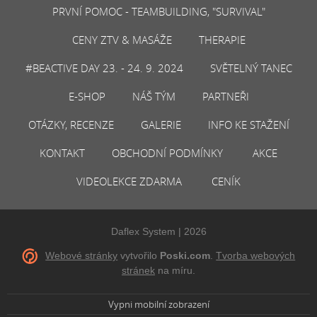
PRVNÍ POMOC - TEAMBUILDING, "SURVIVAL"
CENY ZTV & MASÁŽE
THERAPIE
#BEACTIVE DAY 23. - 24. 9. 2024
SVĚTELNÝ TANEC
E-SHOP
NÁŠ TÝM
PARTNEŘI
OTÁZKY, RECENZE
GALERIE
INFO KE STAŽENÍ
KONTAKT
OBCHODNÍ PODMÍNKY
AKCE
VIDEOLEKCE ZDARMA
CENÍK
Daflex System | 2026
Webové stránky
vytvořilo
Poski.com
.
Tvorba webových
stránek
na míru.
Vypni mobilní zobrazení