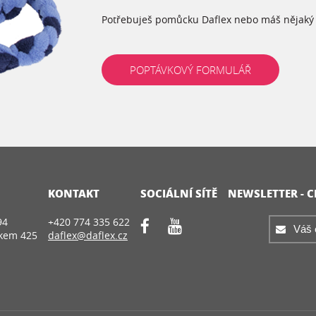
Potřebuješ pomůcku Daflex nebo máš nějaký 
POPTÁVKOVÝ FORMULÁŘ
KONTAKT
SOCIÁLNÍ SÍTĚ
NEWSLETTER - 
94
+420 774 335 622
íkem 425
daflex@daflex.cz