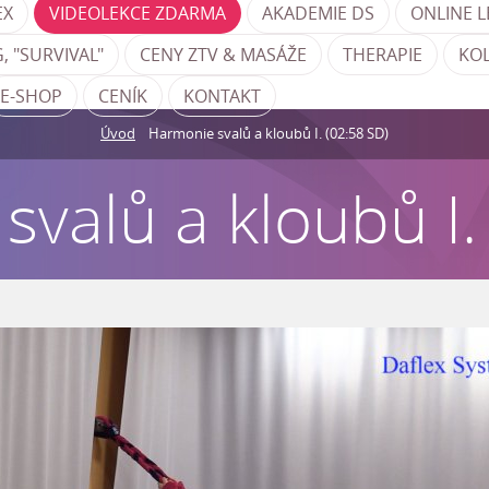
EX
VIDEOLEKCE ZDARMA
AKADEMIE DS
ONLINE L
, "SURVIVAL"
CENY ZTV & MASÁŽE
THERAPIE
KO
E-SHOP
CENÍK
KONTAKT
Úvod
Harmonie svalů a kloubů I. (02:58 SD)
valů a kloubů I.