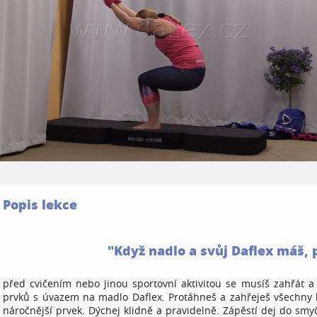
Popis lekce
"Když nadlo a svůj Daflex máš, 
před cvičením nebo jinou sportovní aktivitou se musíš zahřát a
prvků s úvazem na madlo Daflex. Protáhneš a zahřeješ všechny k
náročnější prvek. Dýchej klidně a pravidelně. Zápěstí dej do smy