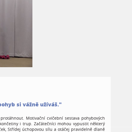
pohyb si vážně užíváš."
 protáhnout. Motivační cvičební sestava pohybových
ončetiny i trup. Začátečníci mohou vypustit některý
ček, Střídej úchopovou sílu a otáčej pravidelně dlaně