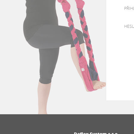
PŘIH
HES