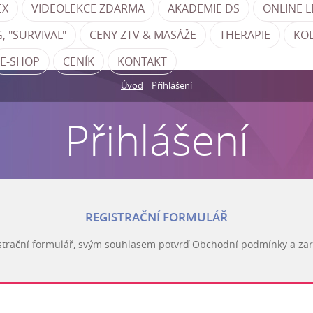
EX
VIDEOLEKCE ZDARMA
AKADEMIE DS
ONLINE L
, "SURVIVAL"
CENY ZTV & MASÁŽE
THERAPIE
KO
E-SHOP
CENÍK
KONTAKT
Úvod
Přihlášení
Přihlášení
REGISTRAČNÍ FORMULÁŘ
strační formulář, svým souhlasem potvrď Obchodní podmínky a zare