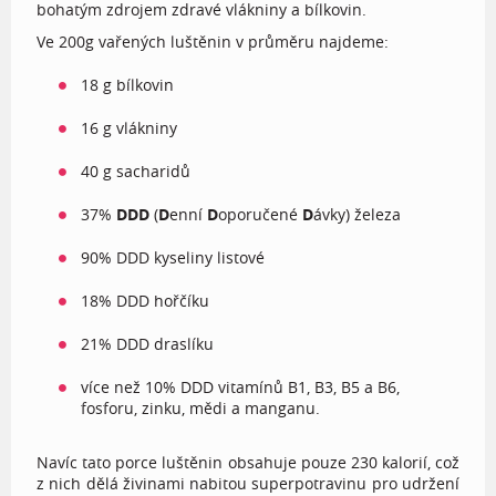
bohatým zdrojem zdravé vlákniny a bílkovin.
Ve 200g vařených luštěnin v průměru najdeme:
18 g bílkovin
16 g vlákniny
40 g sacharidů
37%
DDD
(
D
enní
D
oporučené
D
ávky) železa
90% DDD kyseliny listové
18% DDD hořčíku
21% DDD draslíku
více než 10% DDD vitamínů B1, B3, B5 a B6,
fosforu, zinku, mědi a manganu.
Navíc tato porce luštěnin obsahuje pouze 230 kalorií, což
z nich dělá živinami nabitou superpotravinu pro udržení