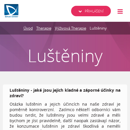
PŘIHLÁŠENÍ
Úvod
Therapie
Výživová Therapie
Luštěniny
Luštěniny
Luštěniny - jaké jsou jejich kladné a záporné účinky na
zdraví?
Otázka luštěnin a jejich účincích na naše zdraví je
poměrně kontroverzní. Zatímco někteří odborníci vám
budou tvrdit, že luštěniny jsou velmi zdravé a měli
bychom je jíst pravidelně, další naopak zastávají názor,
že konzumace luštěnin je zdraví škodlivá a neměli