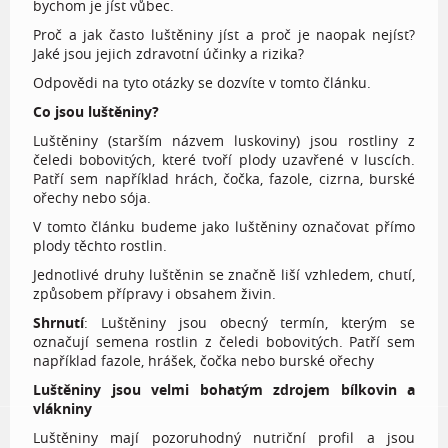
bychom je jíst vůbec.
Proč a jak často luštěniny jíst a proč je naopak nejíst?
Jaké jsou jejich zdravotní účinky a rizika?
Odpovědi na tyto otázky se dozvíte v tomto článku.
Co jsou luštěniny?
Luštěniny (starším názvem luskoviny) jsou rostliny z
čeledi bobovitých, které tvoří plody uzavřené v luscích.
Patří sem například hrách, čočka, fazole, cizrna, burské
ořechy nebo sója.
V tomto článku budeme jako luštěniny označovat přímo
plody těchto rostlin.
Jednotlivé druhy luštěnin se značně liší vzhledem, chutí,
způsobem přípravy i obsahem živin.
Shrnutí
: Luštěniny jsou obecný termín, kterým se
označují semena rostlin z čeledi bobovitých. Patří sem
například fazole, hrášek, čočka nebo burské ořechy
Luštěniny jsou velmi bohatým zdrojem bílkovin a
vlákniny
Luštěniny mají pozoruhodný nutriční profil a jsou