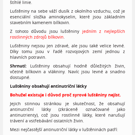
štíhlé linie.
Luštěniny na sebe váží dusík z okolního vzduchu, což je
esenciální složka aminokyselin, které jsou základním
stavebním kamenem bílkovin.
Z tohoto důvodu jsou luštěniny
jedním z nejlepších
rostlinných zdrojů bílkovin
.
Luštěniny nejsou jen zdravé, ale jsou také velice levné.
Díky tomu jsou v řadě rozvojových zemí jednou z
hlavních potravin.
Shrnutí:
Luštěniny obsahují hodně důležitých živin,
včetně bílkovin a vlákniny. Navíc jsou levné a snadno
dostupné.
Luštěniny obsahují antinutriční látky
Bohužel existuje i důvod proč syrové luštěniny nejíst.
Jejich stinnou stránkou je skutečnost, že obsahují
antinutriční látky (zkráceně označované jako
antinutrienty), což jsou rostlinné látky, které narušují
trávení a vstřebávání ostatních živin.
Mezi nejčastější antinutriční látky v luštěninách patří: